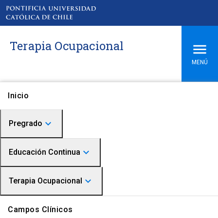
Terapia Ocupacional
MENÚ
Inicio
keyboard_arrow_down
Pregrado
keyboard_arrow_down
Admisión
Educación Continua
Malla Curricular y Plan de Estudios
keyboard_arrow_down
Cursos
Terapia Ocupacional
Avanza UC: Académicos
Perfil de Egreso
Equipo
Terapia Ocupacional
Campos Clínicos