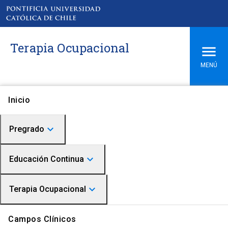
Terapia Ocupacional
MENÚ
Académicos
Inicio
Área de Salud Física
keyboard_arrow_down
Pregrado
keyboard_arrow_down
Admisión
Educación Continua
Malla Curricular y Plan de Estudios
keyboard_arrow_down
Cursos
Terapia Ocupacional
Perfil de Egreso
Equipo
Terapia Ocupacional
Campos Clínicos